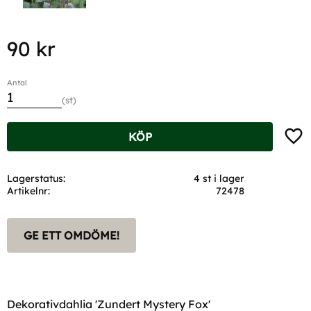
90
kr
Antal
st
Lägg t
KÖP
Lagerstatus
4 st i lager
Artikelnr
72478
GE ETT OMDÖME!
Dekorativdahlia 'Zundert Mystery Fox'