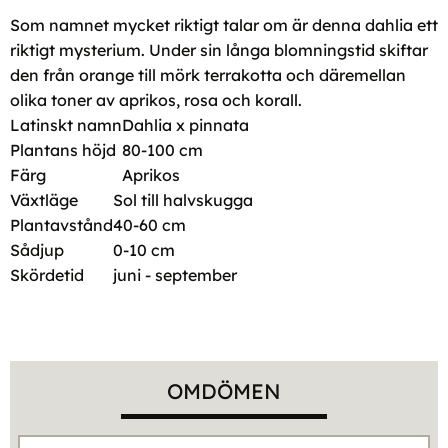
Som namnet mycket riktigt talar om är denna dahlia ett
riktigt mysterium. Under sin långa blomningstid skiftar
den från orange till mörk terrakotta och däremellan
olika toner av aprikos, rosa och korall.
Latinskt namn
Dahlia x pinnata
Plantans höjd
80-100 cm
Färg
Aprikos
Växtläge
Sol till halvskugga
Plantavstånd
40-60 cm
Sådjup
0-10 cm
Skördetid
juni - september
OMDÖMEN