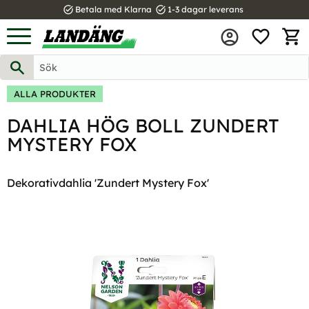
task_alt
task_alt
Betala med Klarna
1-3 dagar leverans
FAVOR
Meny
KUND
ALLA PRODUKTER
DAHLIA HÖG BOLL ZUNDERT
MYSTERY FOX
Dekorativdahlia 'Zundert Mystery Fox'