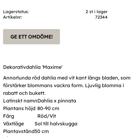
Lagerstatus
2 st i lager
Artikelnr
72344
GE ETT OMDÖME!
Dekorativdahlia 'Maxime'
Annorlunda röd dahlia med vit kant längs bladen, som
förstärker blommans vackra form. Ljuvlig blomma i
rabatt och bukett.
Latinskt namn
Dahlia x pinnata
Plantans höjd
80-90 cm
Färg
Röd/Vit
Växtläge
Sol till halvskugga
Plantavstånd
50 cm