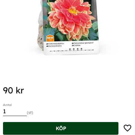
90
kr
Antal
st
Lägg t
KÖP