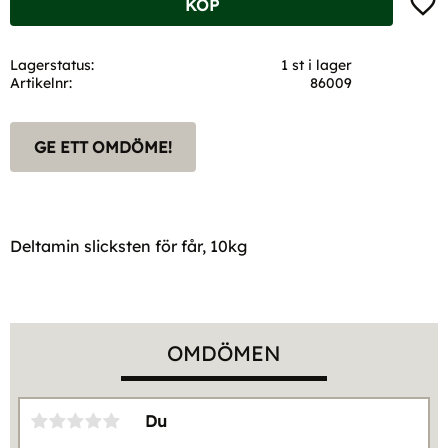
KÖP
Lagerstatus
1 st i lager
Artikelnr
86009
GE ETT OMDÖME!
Deltamin slicksten för får, 10kg
OMDÖMEN
Du