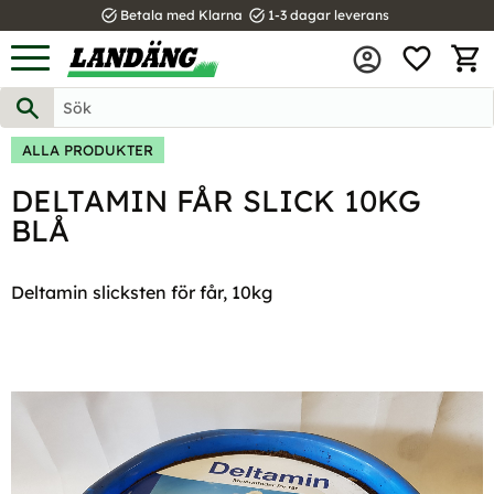
task_alt
task_alt
Betala med Klarna
1-3 dagar leverans
FAVOR
Meny
KUND
ALLA PRODUKTER
DELTAMIN FÅR SLICK 10KG
BLÅ
Deltamin slicksten för får, 10kg