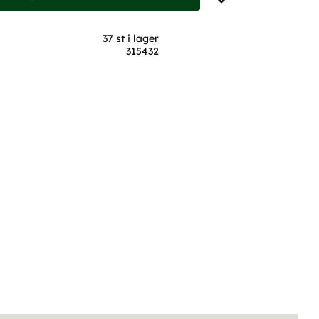
37 st i lager
315432