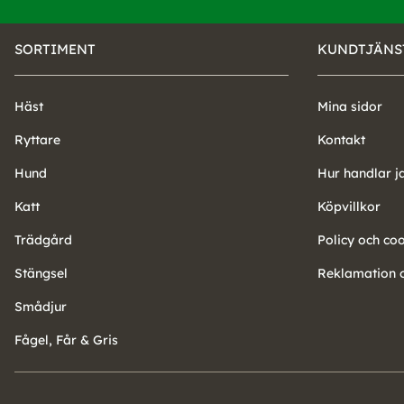
SORTIMENT
KUNDTJÄNS
Häst
Mina sidor
Ryttare
Kontakt
Hund
Hur handlar j
Katt
Köpvillkor
Trädgård
Policy och co
Stängsel
Reklamation o
Smådjur
Fågel, Får & Gris