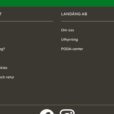
T
LANDÄNG AB
Om oss
Uthyrning
ag?
PODA-center
okies
ch retur