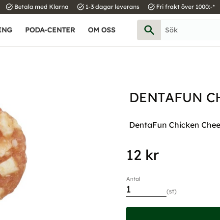
task_alt
task_alt
task_alt
Betala med Klarna
1-3 dagar leverans
Fri frakt över 1000:-*
ING
PODA-CENTER
OM OSS
DENTAFUN CH
DentaFun Chicken Chees
12
kr
Antal
st