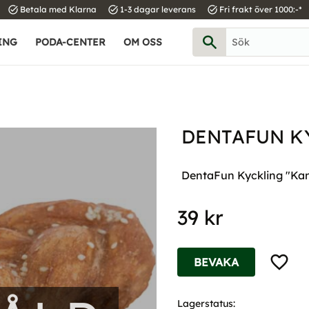
task_alt
task_alt
task_alt
Betala med Klarna
1-3 dagar leverans
Fri frakt över 1000:-*
ING
PODA-CENTER
OM OSS
DENTAFUN K
DentaFun Kyckling "Kan
39
kr
Lägg til
BEVAKA
Lagerstatus