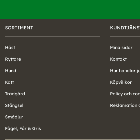
SORTIMENT
KUNDTJÄNS
Häst
Mina sidor
Ryttare
Kontakt
Hund
Hur handlar j
Katt
Köpvillkor
Trädgård
Policy och co
Stängsel
Reklamation o
Smådjur
Fågel, Får & Gris