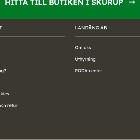
HITTA TILL BUTIKEN I SKURUP
T
LANDÄNG AB
Om oss
Uthyrning
ag?
PODA-center
okies
ch retur