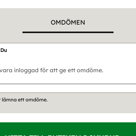
OMDÖMEN
Du
tt lämna ett omdöme.