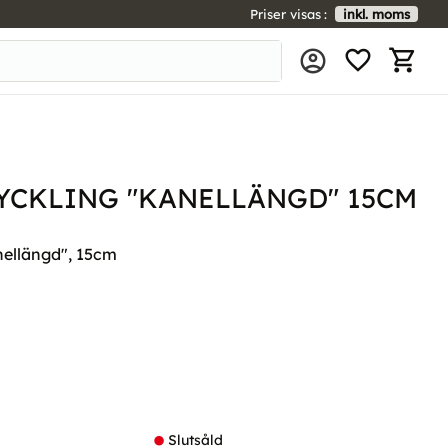
Priser visas
inkl. moms
FAVORIT
KUNDV
YCKLING "KANELLÄNGD" 15CM
ellängd", 15cm
l i favoriter
Slutsåld