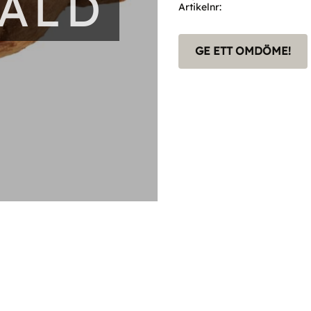
SÅLD
Artikelnr
GE ETT OMDÖME!