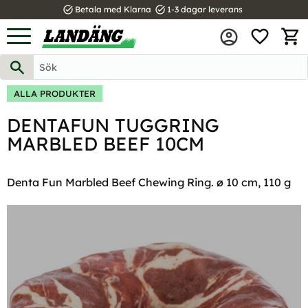
task_alt
task_alt
Betala med Klarna
1-3 dagar leverans
FAVOR
Meny
KUND
ALLA PRODUKTER
DENTAFUN TUGGRING
MARBLED BEEF 10CM
Denta Fun Marbled Beef Chewing Ring. ø 10 cm, 110 g