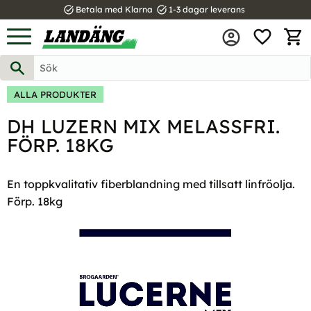
task_alt
task_alt
Betala med Klarna
1-3 dagar leverans
FAVOR
Meny
KUND
ALLA PRODUKTER
DH LUZERN MIX MELASSFRI.
FÖRP. 18KG
En toppkvalitativ fiberblandning med tillsatt linfröolja.
Förp. 18kg