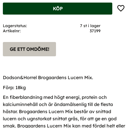
Lägg t
KÖP
Lagerstatus
7 st i lager
Artikelnr
37199
GE ETT OMDÖME!
Dodson&Horrel Brogaardens Lucern Mix.
Förp: 18kg
En fiberblandning med högt energi, protein och
kalciuminnehåll och är ändamålsenlig till de flesta
hästar. Brogaardens Lucern Mix består av snittad
lucern och ugnstorkat snittat gräs, för att ge en god
smak. Brogaardens Lucern Mix kan med fördel helt eller