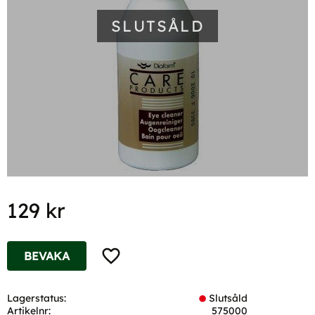
SLUTSÅLD
129
kr
Lägg till i favoriter
BEVAKA
Lagerstatus
Slutsåld
Artikelnr
575000