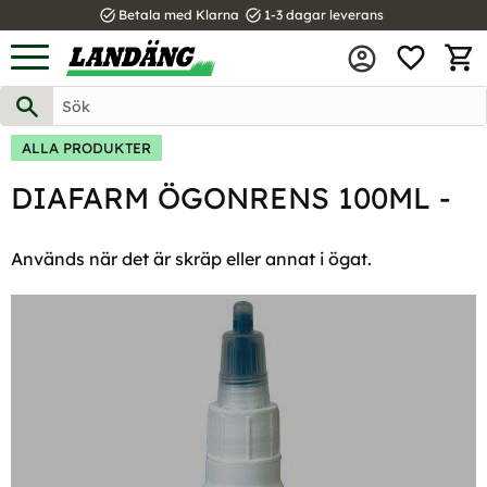
task_alt
task_alt
Betala med Klarna
1-3 dagar leverans
FAVOR
Meny
KUND
ALLA PRODUKTER
DIAFARM ÖGONRENS 100ML -
Används när det är skräp eller annat i ögat.