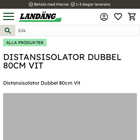
task_alt
task_alt
Betala med Klarna
1-3 dagar leverans
FAVOR
Meny
KUND
ALLA PRODUKTER
DISTANSISOLATOR DUBBEL
80CM VIT
Distansisolator Dubbel 80cm Vit