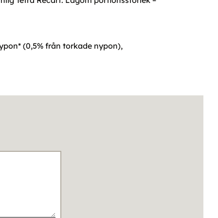
lig Tetra Recart. Lagom portionsstorlek –
ypon* (0,5% från torkade nypon),