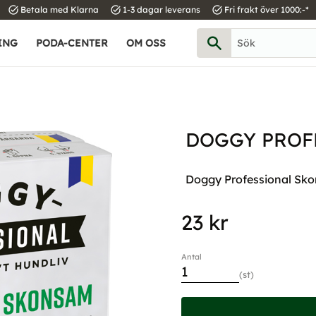
task_alt
task_alt
task_alt
Betala med Klarna
1-3 dagar leverans
Fri frakt över 1000:-*
ING
PODA-CENTER
OM OSS
DOGGY PROF
Doggy Professional Sko
23
kr
Antal
st