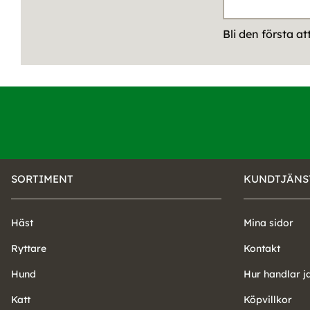
Bli den första a
SORTIMENT
KUNDTJÄNS
Häst
Mina sidor
Ryttare
Kontakt
Hund
Hur handlar j
Katt
Köpvillkor