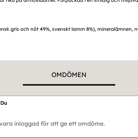
rika på antioxidanter. Förpackad i en smidig och miljövän
vensk gris och nöt 49%, svenskt lamm 8%), mineralämnen, n
OMDÖMEN
Du