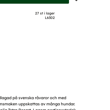
27 st i lager
L6302
illagad på svenska råvaror och med
 lammsmaken uppskattas av många hundar.