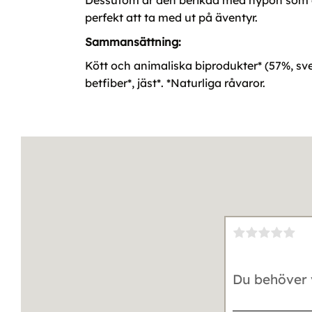
Dessutom är den berikad med nypon som är 
perfekt att ta med ut på äventyr.
Sammansättning:
Kött och animaliska biprodukter* (57%, s
betfiber*, jäst*. *Naturliga råvaror.