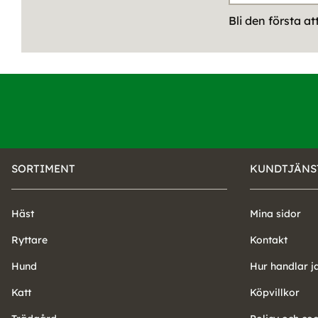
Bli den första a
SORTIMENT
KUNDTJÄNS
Häst
Mina sidor
Ryttare
Kontakt
Hund
Hur handlar j
Katt
Köpvillkor