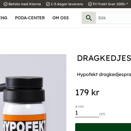
task_alt
task_alt
task_alt
Betala med Klarna
1-3 dagar leverans
Fri frakt över 1000:-*
ING
PODA-CENTER
OM OSS
DRAGKEDJES
Hypofekt dragkedjespr
179
kr
Antal
st