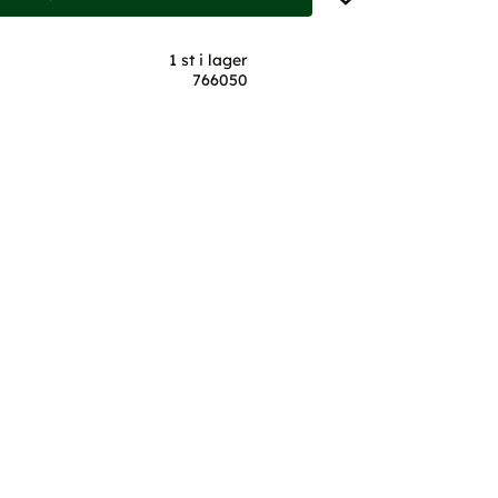
1 st i lager
766050