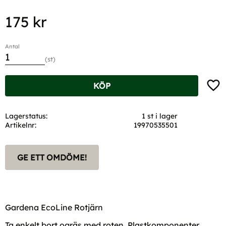
175
kr
Antal
st
Lägg t
KÖP
Lagerstatus
1 st i lager
Artikelnr
19970535501
GE ETT OMDÖME!
Gardena EcoLine Rotjärn
Ta enkelt bort ogräs med roten. Plastkomponenter