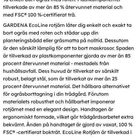
tillverkade av mer än 85 % återvunnet material och
med FSC® 100 %-certifierat trä.
GARDENA EcoLine rotjärn låter dig enkelt och exakt ta
bort ogräs med roten och städar upp din
planteringsbädd eller gräsmatta på nolltid. Dessutom
är den särskilt lämplig för att ta bort maskrosor. Spaden
är tillverkad av plastkomponenter gjorda av mer än 85
procent återvunnet material - mestadels från
hushållsavfall. Dess huvud är tillverkat av särskilt
robust, belagt stål, som är tillverkat av mer än 25
procent återvunnet material. Det hållbara alternativet
för ogräsborttagning i din trädgård. Förutom
materialets robusthet och hållbarhet imponerar
rotjärnet med en elegant design. Handtagen är
ergonomiskt formade, vilket gör trädgårdsarbetet extra
bekvämt. Änden på handtaget är gjord av vaxat, 100 %
FSC® -certifierat bokträt. EcoLine Rotjärn är tillverkad i