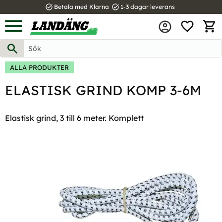
task_alt
task_alt
Betala med Klarna
1-3 dagar leverans
FAVOR
Meny
KUND
ALLA PRODUKTER
ELASTISK GRIND KOMP 3-6M
Elastisk grind, 3 till 6 meter. Komplett