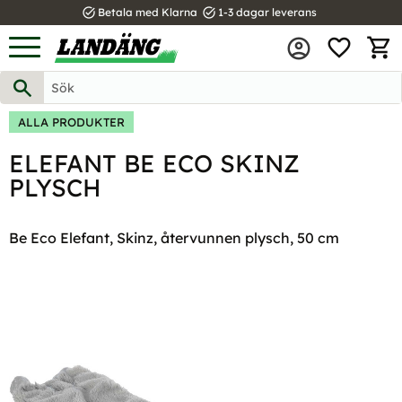
task_alt
task_alt
Betala med Klarna
1-3 dagar leverans
FAVOR
Meny
KUND
ALLA PRODUKTER
ELEFANT BE ECO SKINZ
PLYSCH
Be Eco Elefant, Skinz, återvunnen plysch, 50 cm