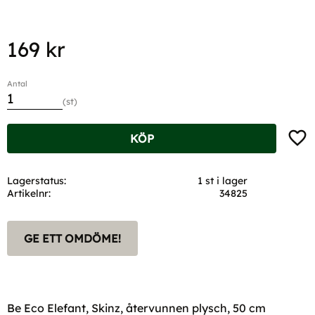
169
kr
Antal
st
Lägg t
KÖP
Lagerstatus
1 st i lager
Artikelnr
34825
GE ETT OMDÖME!
Be Eco Elefant, Skinz, återvunnen plysch, 50 cm