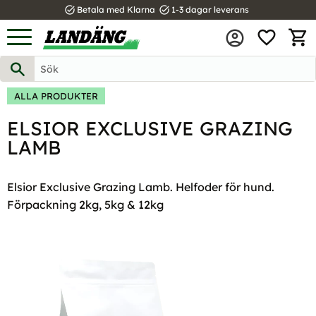
task_alt
task_alt
Betala med Klarna
1-3 dagar leverans
FAVOR
Meny
KUND
ALLA PRODUKTER
ELSIOR EXCLUSIVE GRAZING
LAMB
Elsior Exclusive Grazing Lamb. Helfoder för hund.
Förpackning 2kg, 5kg & 12kg