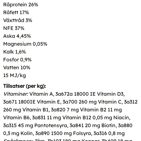
Råprotein 26%
Råfett 17%
Växttråd 3%
NFE 37%
Aska 4,45%
Magnesium 0,05%
Kalk 1,6%
Fosfor 0,9%
Vatten 10%
15 MJ/kg
Tillsatser (per kg):
Vitaminer:
Vitamin A, 3a672a 18000 IE Vitamin D3,
3a671 1800IE Vitamin E, 3a700 260 mg Vitamin C, 3a312
260 mg Vitamin B1, 3a820 7 mg Vitamin B2 11 mg
Vitamin B6, 3a831 11 mg Vitamin B12 0,05 mg Niacin,
3a315 45 mg Pantotensyra, 3a841 20 mg Biotin, 3a880
0,3 mg Kolin, 3a890 1500 mg Folsyra, 3a316 0,8 mg