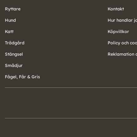
Ryttare
Kontakt
Hund
Hur handlar j
Katt
Köpvillkor
Trädgård
Policy och co
Stängsel
Reklamation o
Smådjur
Fågel, Får & Gris