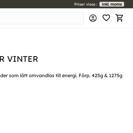
Priser visas
inkl. moms
FAVORIT
KUNDV
R VINTER
oder som lätt omvandlas till energi. Förp. 425g & 1275g