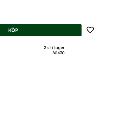
Lägg till i favoriter
KÖP
2 st i lager
80430