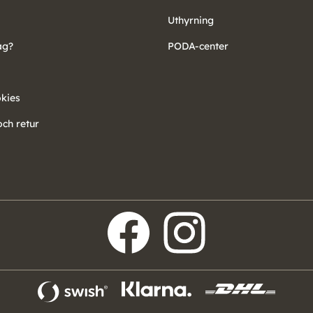
Uthyrning
ag?
PODA-center
okies
ch retur