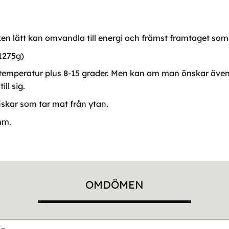
sken lätt kan omvandla till energi och främst framtaget so
(1275g)
d temperatur plus 8-15 grader. Men kan om man önskar äve
ill sig.
 fiskar som tar mat från ytan.
mm.
OMDÖMEN