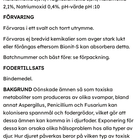
2,1%, Natriumoxid 0,4%. pH-värde pH :10
FÖRVARING
Förvaras i ett svalt och torrt utrymme.
Förvaras ej bredvid kemikalier som avger stark lukt
eller förångas eftersom Bionit-S kan absorbera detta.
Batchnummer och bäst före: se förpackning.
FODERTILLSATS
Bindemedel.
BAKGRUND
Oönskade ämnen så som toxiska
metaboliter som produceras av olika svampar, bland
annat Aspergillus, Penicillium och Fusarium kan
kolonisera spannmål och fodergrödor, vilket gör att
dessa ämnen kan komma in i djurfoder. Exponering för
dessa kan orsaka olika hälsoproblem hos alla typer av
djur. Hur djuret påverkas beror på vilken typ av toxisk