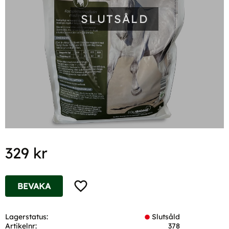
SLUTSÅLD
329
kr
Lägg till i favoriter
BEVAKA
Lagerstatus
Slutsåld
Artikelnr
378