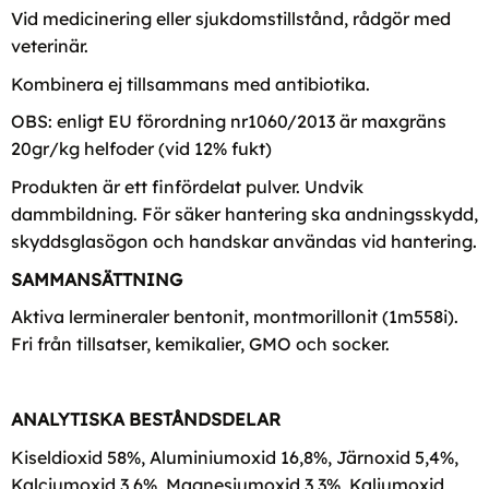
Vid medicinering eller sjukdomstillstånd, rådgör med
veterinär.
Kombinera ej tillsammans med antibiotika.
OBS: enligt EU förordning nr1060/2013 är maxgräns
20gr/kg helfoder (vid 12% fukt)
Produkten är ett finfördelat pulver. Undvik
dammbildning. För säker hantering ska andningsskydd,
skyddsglasögon och handskar användas vid hantering.
SAMMANSÄTTNING
Aktiva lermineraler bentonit, montmorillonit (1m558i).
Fri från tillsatser, kemikalier, GMO och socker.
ANALYTISKA BESTÅNDSDELAR
Kiseldioxid 58%, Aluminiumoxid 16,8%, Järnoxid 5,4%,
Kalciumoxid 3,6%, Magnesiumoxid 3,3%, Kaliumoxid