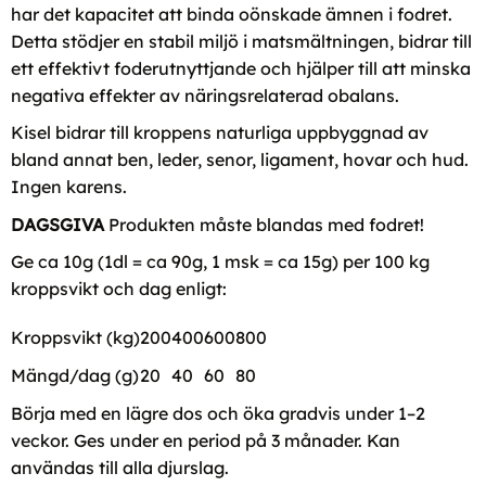
har det kapacitet att binda oönskade ämnen i fodret.
Detta stödjer en stabil miljö i matsmältningen, bidrar till
ett effektivt foderutnyttjande och hjälper till att minska
negativa effekter av näringsrelaterad obalans.
Kisel bidrar till kroppens naturliga uppbyggnad av
bland annat ben, leder, senor, ligament, hovar och hud.
Ingen karens.
DAGSGIVA
Produkten måste blandas med fodret!
Ge ca 10g (1dl = ca 90g, 1 msk = ca 15g) per 100 kg
kroppsvikt och dag enligt:
Kroppsvikt (kg)
200
400
600
800
Mängd/dag (g)
20
40
60
80
Börja med en lägre dos och öka gradvis under 1–2
veckor. Ges under en period på 3 månader. Kan
användas till alla djurslag.