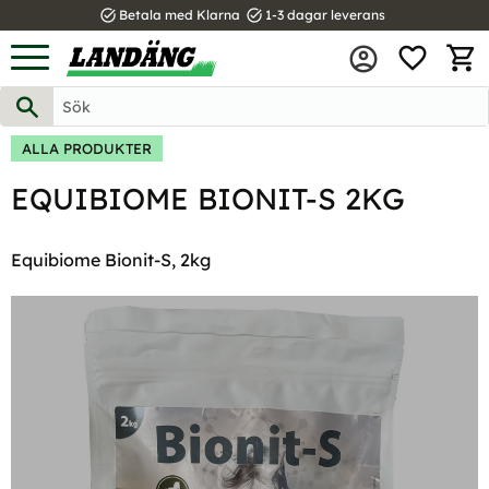
task_alt
task_alt
Betala med Klarna
1-3 dagar leverans
FAVOR
Meny
KUND
ALLA PRODUKTER
EQUIBIOME BIONIT-S 2KG
Equibiome Bionit-S, 2kg