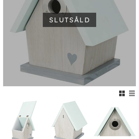
SLUTSÅLD
Rutnäts
Lis