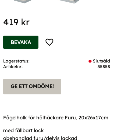
419
kr
Lägg till i favoriter
BEVAKA
Lagerstatus
Slutsåld
Artikelnr
55858
GE ETT OMDÖME!
Fågelholk för hålhäckare Furu, 20x26x17cm
med fällbart lock
obehandlad furu/delvis lackad