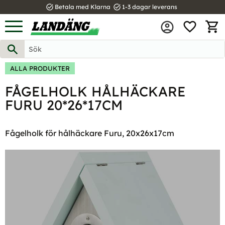
task_alt
task_alt
Betala med Klarna
1-3 dagar leverans
FAVOR
Meny
KUND
ALLA PRODUKTER
FÅGELHOLK HÅLHÄCKARE
FURU 20*26*17CM
Fågelholk för hålhäckare Furu, 20x26x17cm