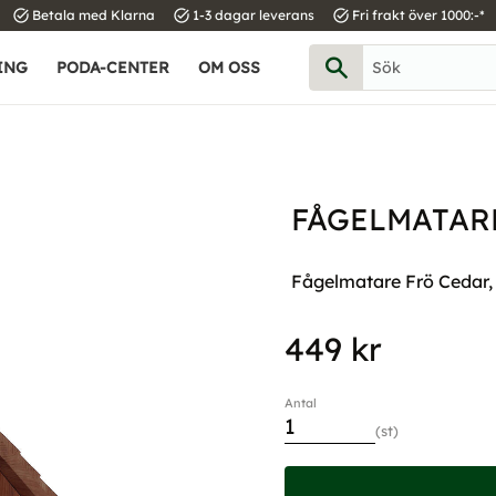
task_alt
task_alt
task_alt
Betala med Klarna
1-3 dagar leverans
Fri frakt över 1000:-*
ING
PODA-CENTER
OM OSS
FÅGELMATAR
Fågelmatare Frö Cedar
449
kr
Antal
st