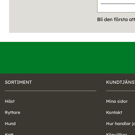
Bli den första a
SORTIMENT
KUNDTJÄNS
Häst
Mina sidor
Ryttare
Kontakt
Hund
Hur handlar j
Katt
Köpvillkor