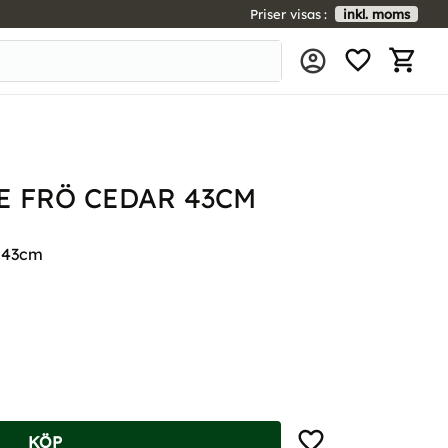
Priser visas
inkl. moms
FAVORIT
KUNDV
E FRÖ CEDAR 43CM
, 43cm
Lägg till i favoriter
KÖP