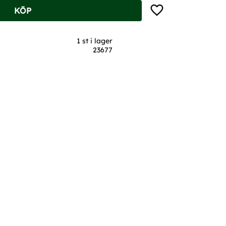
Lägg till i favoriter
KÖP
1 st i lager
23677