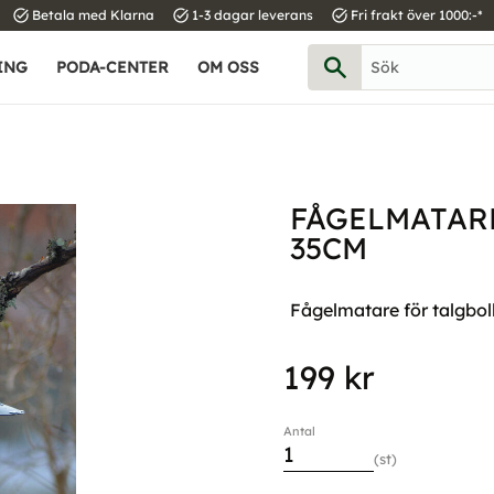
task_alt
task_alt
task_alt
Betala med Klarna
1-3 dagar leverans
Fri frakt över 1000:-*
ING
PODA-CENTER
OM OSS
FÅGELMATARE
35CM
Fågelmatare för talgboll
199
kr
Antal
st