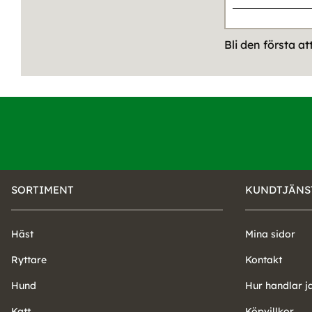
Bli den första a
SORTIMENT
KUNDTJÄNS
Häst
Mina sidor
Ryttare
Kontakt
Hund
Hur handlar j
Katt
Köpvillkor