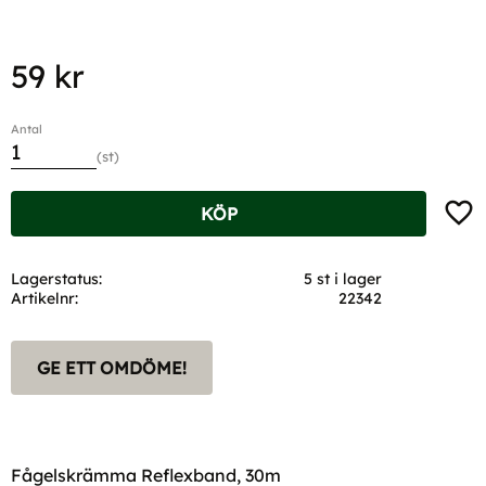
59
kr
Antal
st
Lägg t
KÖP
Lagerstatus
5 st i lager
Artikelnr
22342
GE ETT OMDÖME!
Fågelskrämma Reflexband, 30m