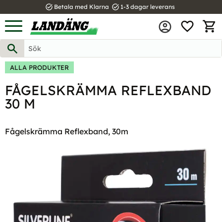
task_alt
task_alt
Betala med Klarna
1-3 dagar leverans
FAVOR
Meny
KUND
ALLA PRODUKTER
FÅGELSKRÄMMA REFLEXBAND
30 M
Fågelskrämma Reflexband, 30m