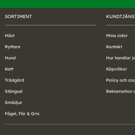
SORTIMENT
KUNDTJÄNS
Häst
Mina sidor
Ryttare
Kontakt
Hund
Hur handlar j
Katt
Köpvillkor
Trädgård
Policy och co
Stängsel
Reklamation o
Smådjur
Fågel, Får & Gris