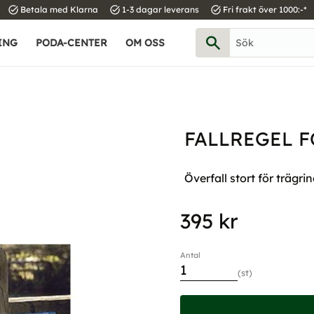
task_alt
task_alt
task_alt
Betala med Klarna
1-3 dagar leverans
Fri frakt över 1000:-*
ING
PODA-CENTER
OM OSS
FALLREGEL 
Överfall stort för trägri
395
kr
Antal
st