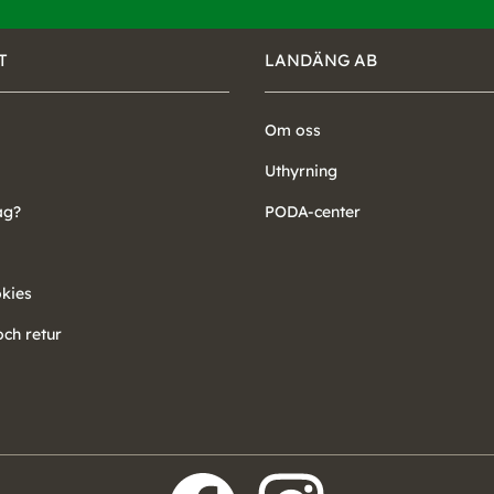
T
LANDÄNG AB
Om oss
Uthyrning
ag?
PODA-center
okies
ch retur