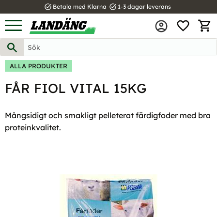
task_alt
task_alt
Betala med Klarna
1-3 dagar leverans
FAVOR
Meny
KUND
ALLA PRODUKTER
FÅR FIOL VITAL 15KG
Mångsidigt och smakligt pelleterat färdigfoder med bra
proteinkvalitet.