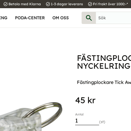
task_alt
task_alt
task_alt
Betala med Klarna
1-3 dagar leverans
Fri frakt över 1000:-*
ING
PODA-CENTER
OM OSS
FÄSTINGPLOC
NYCKELRING
Fästingplockare Tick A
45
kr
Antal
st