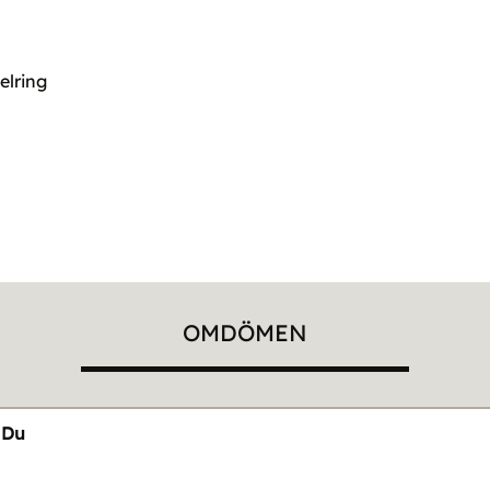
elring
OMDÖMEN
Du