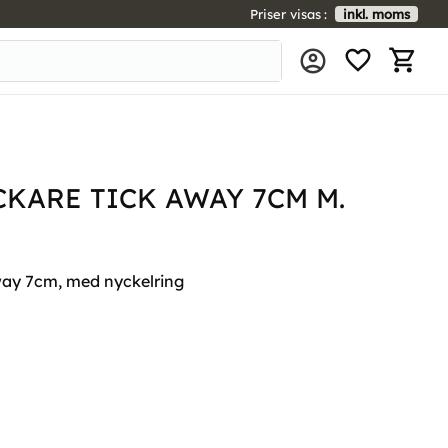
Priser visas
inkl. moms
FAVORIT
KUNDV
KARE TICK AWAY 7CM M.
way 7cm, med nyckelring