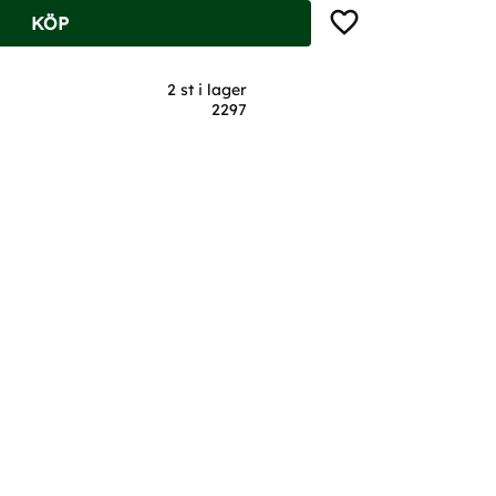
Lägg till i favoriter
KÖP
2 st i lager
2297