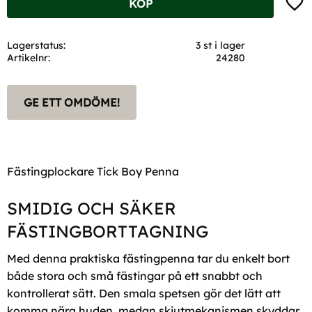
KÖP
Lagerstatus
3 st i lager
Artikelnr
24280
GE ETT OMDÖME!
Fästingplockare Tick Boy Penna
SMIDIG OCH SÄKER
FÄSTINGBORTTAGNING
Med denna praktiska fästingpenna tar du enkelt bort
både stora och små fästingar på ett snabbt och
kontrollerat sätt. Den smala spetsen gör det lätt att
komma nära huden, medan skjutmekanismen skyddar