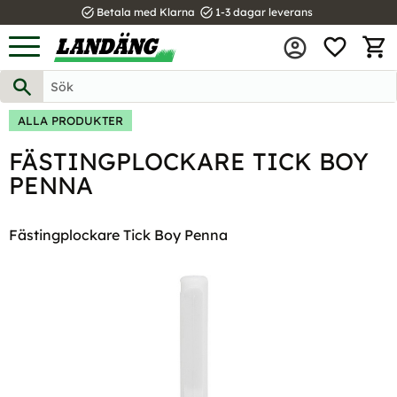
task_alt
task_alt
Betala med Klarna
1-3 dagar leverans
FAVOR
Meny
KUND
ALLA PRODUKTER
FÄSTINGPLOCKARE TICK BOY
PENNA
Fästingplockare Tick Boy Penna