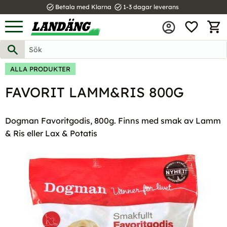
task_alt
task_alt
Betala med Klarna
1-3 dagar leverans
FAVOR
Meny
KUND
ALLA PRODUKTER
FAVORIT LAMM&RIS 800G
Dogman Favoritgodis, 800g. Finns med smak av Lamm
& Ris eller Lax & Potatis