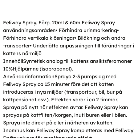
Feliway Spray. Förp. 20ml & 60mlFeliway Spray
användningsområden• Förhindra urinmarkering•
Förhindra vertikala klösningar• Bilåkning och andra
transporter• Underlätta anpassningen till förändringar i
kattens närmiljö
InnehållSyntetisk analog till kattens ansiktsferomoner
10%Hjälpämne (isopropanol).
AnvändarinformationSpraya 2-3 pumpslag med
Feliway Spray ca 15 minuter före det att katten
introduceras i nya miljöer (transportbur, bil, bur på
kattpensionat osv.). Effekten varar i ca 2 timmar.
Spraya på nytt när effekten avtar. Feliway Spray kan
sprayas på kattfilten/korgen, inuti buren eller i bilen.
Spraya inte direkt på eller i närheten av katten.
Inomhus kan Feliway Spray kompletteras med Feliway
Doftavgivare för mer långvarig effekt.