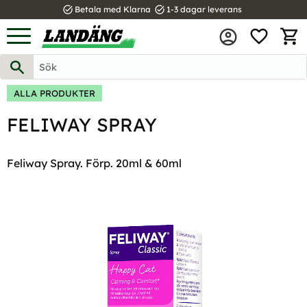
task_alt
task_alt
Betala med Klarna
1-3 dagar leverans
FAVOR
Meny
KUND
ALLA PRODUKTER
FELIWAY SPRAY
Feliway Spray. Förp. 20ml & 60ml