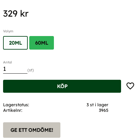
329
kr
Volym
20ML
60ML
Antal
st
Lägg t
KÖP
Lagerstatus
3 st i lager
Artikelnr
3965
GE ETT OMDÖME!