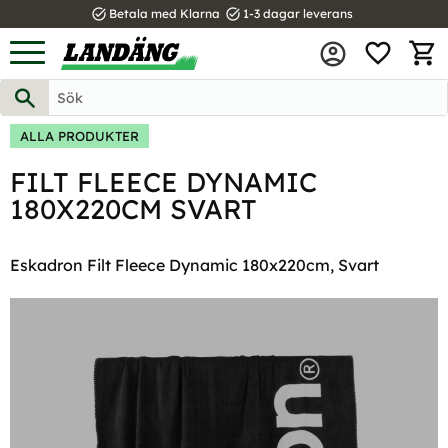
task_alt
task_alt
Betala med Klarna
1-3 dagar leverans
FAVOR
Meny
KUND
ALLA PRODUKTER
FILT FLEECE DYNAMIC
180X220CM SVART
Eskadron Filt Fleece Dynamic 180x220cm, Svart