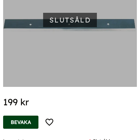
SLUTSÅLD
199
kr
Lägg till i favoriter
BEVAKA