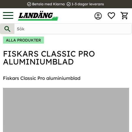
task_alt
task_alt
Betala med Klarna
1-3 dagar leverans
FAVOR
Meny
KUND
ALLA PRODUKTER
FISKARS CLASSIC PRO
ALUMINIUMBLAD
Fiskars Classic Pro aluminiumblad