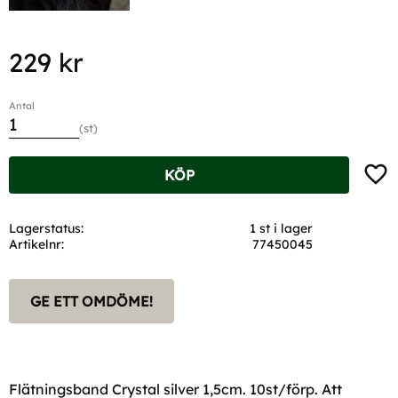
229
kr
Antal
st
Lägg t
KÖP
Lagerstatus
1 st i lager
Artikelnr
77450045
GE ETT OMDÖME!
Flätningsband Crystal silver 1,5cm. 10st/förp. Att