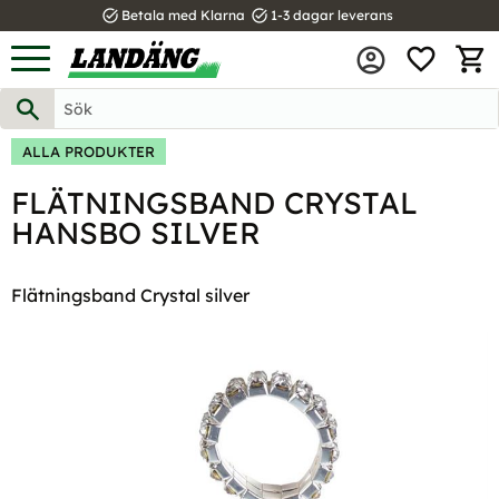
task_alt
task_alt
Betala med Klarna
1-3 dagar leverans
FAVOR
Meny
KUND
ALLA PRODUKTER
FLÄTNINGSBAND CRYSTAL
HANSBO SILVER
Flätningsband Crystal silver