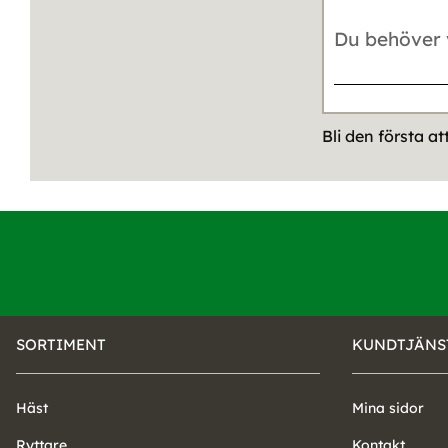
Bli den första a
SORTIMENT
KUNDTJÄNS
Häst
Mina sidor
Ryttare
Kontakt