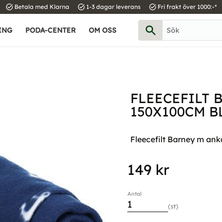
task_alt
task_alt
task_alt
Betala med Klarna
1-3 dagar leverans
Fri frakt över 1000:-*
ING
PODA-CENTER
OM OSS
FLEECEFILT 
150X100CM B
Fleecefilt Barney m ank
149
kr
Antal
st