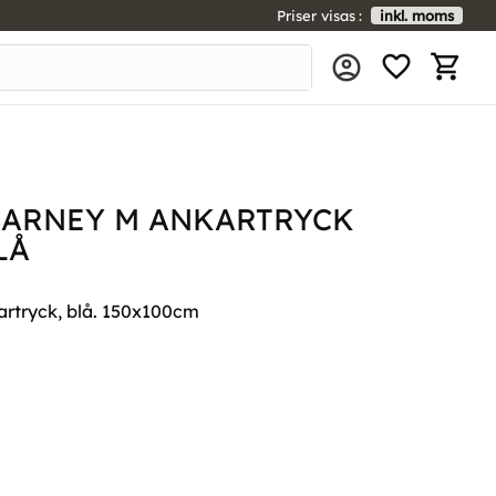
Priser visas
inkl. moms
FAVORIT
KUNDV
BARNEY M ANKARTRYCK
LÅ
artryck, blå. 150x100cm