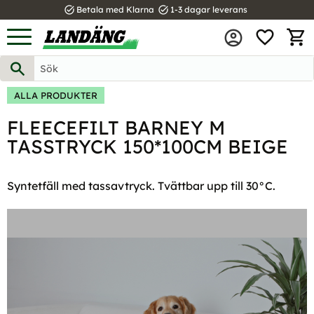
task_alt
task_alt
Betala med Klarna
1-3 dagar leverans
FAVOR
Meny
KUND
ALLA PRODUKTER
FLEECEFILT BARNEY M
TASSTRYCK 150*100CM BEIGE
Syntetfäll med tassavtryck. Tvättbar upp till 30°C.