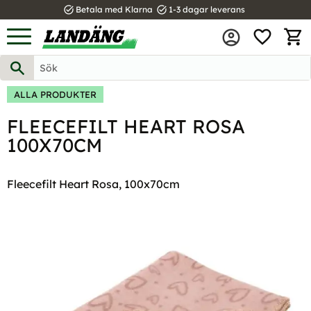
task_alt
task_alt
Betala med Klarna
1-3 dagar leverans
FAVOR
Meny
KUND
ALLA PRODUKTER
FLEECEFILT HEART ROSA
100X70CM
Fleecefilt Heart Rosa, 100x70cm