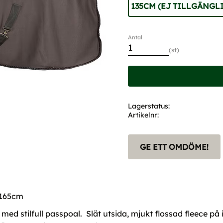
135CM (EJ TILLGÄNGL
Antal
st
Lagerstatus
Artikelnr
GE ETT OMDÖME!
l 165cm
med stilfull passpoal. Slät utsida, mjukt flossad fleece på