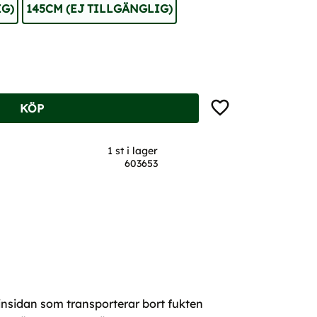
IG)
145CM (EJ TILLGÄNGLIG)
Lägg till i favoriter
KÖP
1 st i lager
603653
 insidan som transporterar bort fukten