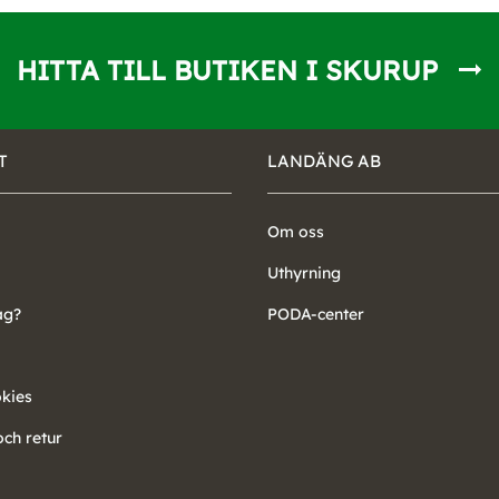
HITTA TILL BUTIKEN I SKURUP
T
LANDÄNG AB
Om oss
Uthyrning
ag?
PODA-center
okies
ch retur