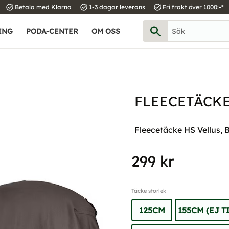
task_alt
task_alt
task_alt
Betala med Klarna
1-3 dagar leverans
Fri frakt över 1000:-*
ING
PODA-CENTER
OM OSS
FLEECETÄCKE
Fleecetäcke HS Vellus, B
299
kr
Täcke storlek
125CM
155CM (EJ 