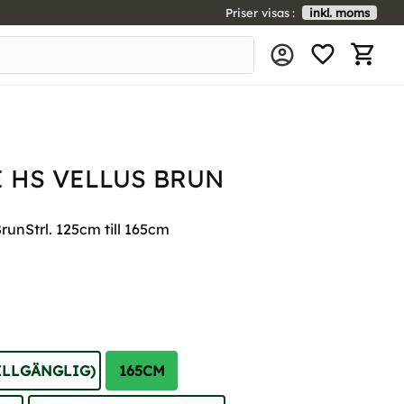
Priser visas
inkl. moms
FAVORIT
KUNDV
 HS VELLUS BRUN
runStrl. 125cm till 165cm
TILLGÄNGLIG)
165CM