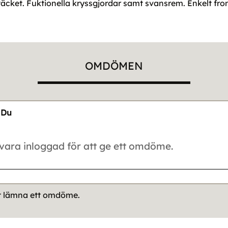
täcket. Fuktionella kryssgjordar samt svansrem. Enkelt fro
OMDÖMEN
Du
tt lämna ett omdöme.