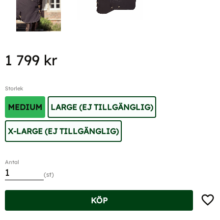
1 799
kr
Storlek
MEDIUM
LARGE (EJ TILLGÄNGLIG)
X-LARGE (EJ TILLGÄNGLIG)
Antal
st
Lägg t
KÖP