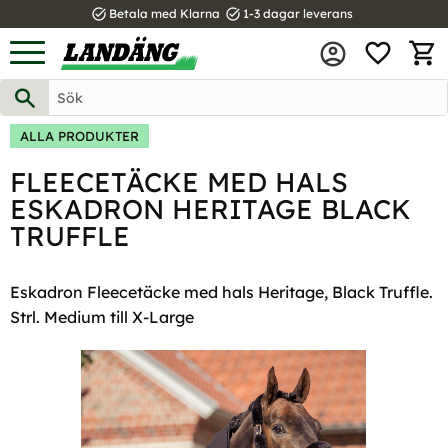
task_alt
task_alt
Betala med Klarna
1-3 dagar leverans
FAVOR
Meny
KUND
ALLA PRODUKTER
FLEECETÄCKE MED HALS
ESKADRON HERITAGE BLACK
TRUFFLE
Eskadron Fleecetäcke med hals Heritage, Black Truffle.
Strl. Medium till X-Large