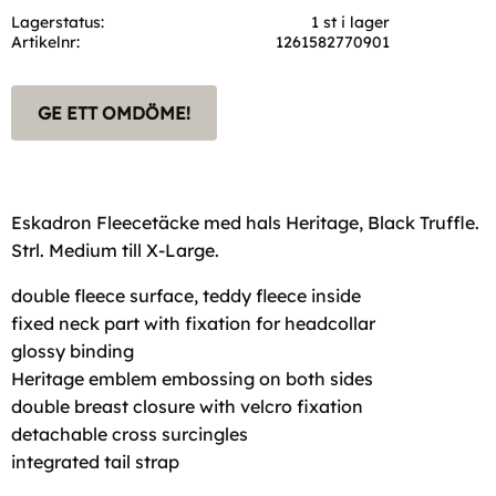
Lagerstatus
1 st i lager
Artikelnr
1261582770901
GE ETT OMDÖME!
Eskadron Fleecetäcke med hals Heritage, Black Truffle.
Strl. Medium till X-Large.
double fleece surface, teddy fleece inside
fixed neck part with fixation for headcollar
glossy binding
Heritage emblem embossing on both sides
double breast closure with velcro fixation
detachable cross surcingles
integrated tail strap