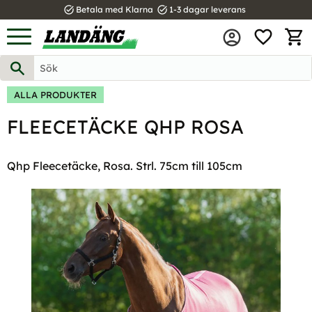
task_alt
task_alt
Betala med Klarna
1-3 dagar leverans
FAVOR
Meny
KUND
ALLA PRODUKTER
FLEECETÄCKE QHP ROSA
Qhp Fleecetäcke, Rosa. Strl. 75cm till 105cm