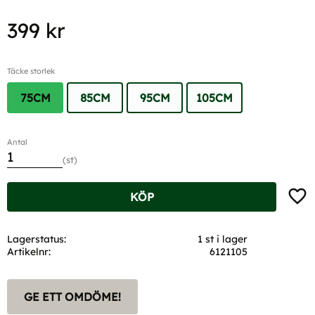
399
kr
Täcke storlek
75CM
85CM
95CM
105CM
Antal
st
Lägg t
KÖP
Lagerstatus
1 st i lager
Artikelnr
6121105
GE ETT OMDÖME!