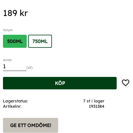
189
kr
Volym
500ML
750ML
Antal
st
Lägg t
KÖP
Lagerstatus
7 st i lager
Artikelnr
1931384
GE ETT OMDÖME!