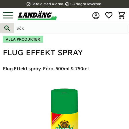
task_alt
task_alt
Betala med Klarna
1-3 dagar leverans
FAVOR
Meny
KUND
ALLA PRODUKTER
FLUG EFFEKT SPRAY
Flug Effekt spray. Förp. 500ml & 750ml