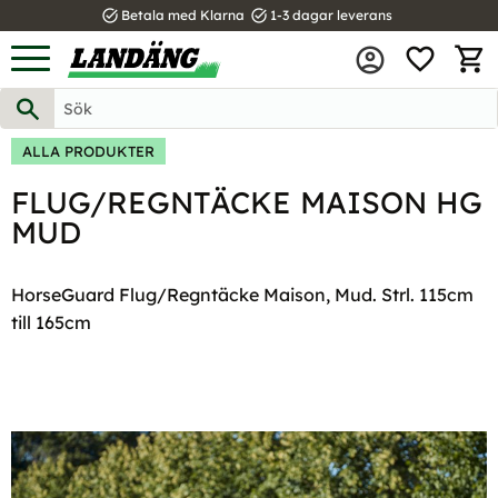
task_alt
task_alt
Betala med Klarna
1-3 dagar leverans
FAVOR
Meny
KUND
ALLA PRODUKTER
FLUG/REGNTÄCKE MAISON HG
MUD
HorseGuard Flug/Regntäcke Maison, Mud. Strl. 115cm
till 165cm