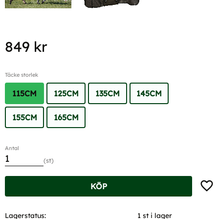
849
kr
Täcke storlek
115CM
125CM
135CM
145CM
155CM
165CM
Antal
st
Lägg t
KÖP
Lagerstatus
1 st i lager