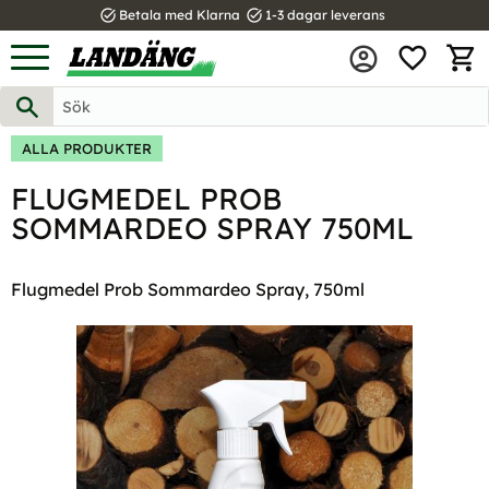
task_alt
task_alt
Betala med Klarna
1-3 dagar leverans
FAVOR
Meny
KUND
ALLA PRODUKTER
FLUGMEDEL PROB
SOMMARDEO SPRAY 750ML
Flugmedel Prob Sommardeo Spray, 750ml