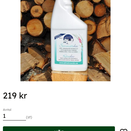
219
kr
Antal
st
Lägg t