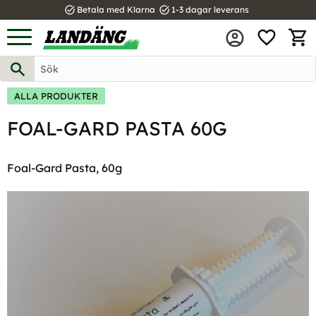
task_alt
task_alt
Betala med Klarna
1-3 dagar leverans
FAVOR
Meny
KUND
ALLA PRODUKTER
FOAL-GARD PASTA 60G
Foal-Gard Pasta, 60g