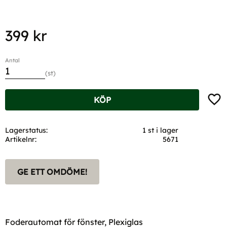
399
kr
Antal
st
Lägg t
KÖP
Lagerstatus
1 st i lager
Artikelnr
5671
GE ETT OMDÖME!
Foderautomat för fönster, Plexiglas