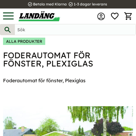
task_alt
task_alt
Betala med Klarna
1-3 dagar leverans
FAVOR
Meny
KUND
ALLA PRODUKTER
FODERAUTOMAT FÖR
FÖNSTER, PLEXIGLAS
Foderautomat för fönster, Plexiglas