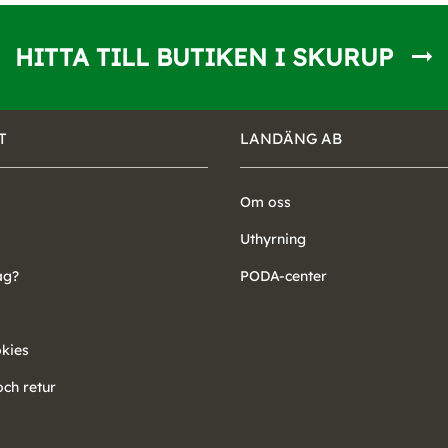
HITTA TILL BUTIKEN I SKURUP
T
LANDÄNG AB
Om oss
Uthyrning
ag?
PODA-center
okies
ch retur