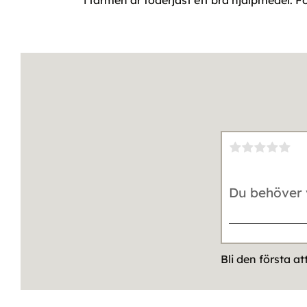
i tarmen är foderjäst ett bra hjälpmedel. F
Bli den första a