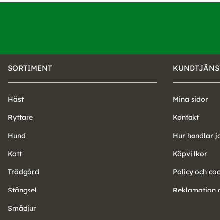
SORTIMENT
KUNDTJÄNS
Häst
Mina sidor
Ryttare
Kontakt
Hund
Hur handlar j
Katt
Köpvillkor
Trädgård
Policy och co
Stängsel
Reklamation o
Smådjur