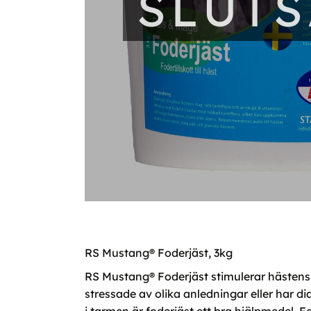
SLUT
RS Mustang® Foderjäst, 3kg
RS Mustang® Foderjäst stimulerar hästens m
stressade av olika anledningar eller har di