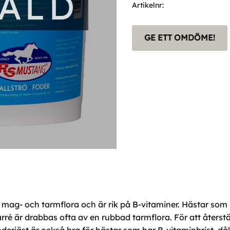
SÅLD
Artikelnr
GE ETT OMDÖME!
ag- och tarmflora och är rik på B-vitaminer. Hästar som ut
arré är drabbas ofta av en rubbad tarmflora. För att återst