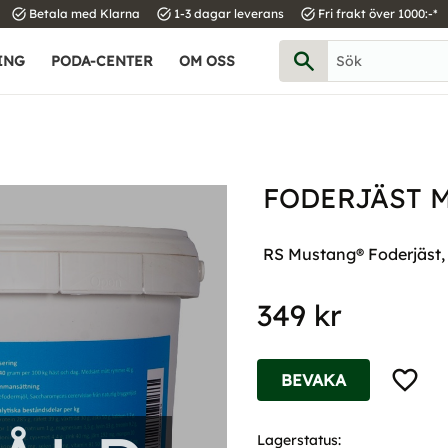
task_alt
task_alt
task_alt
Betala med Klarna
1-3 dagar leverans
Fri frakt över 1000:-*
ING
PODA-CENTER
OM OSS
FODERJÄST 
RS Mustang® Foderjäst,
349
kr
Lägg til
BEVAKA
Lagerstatus