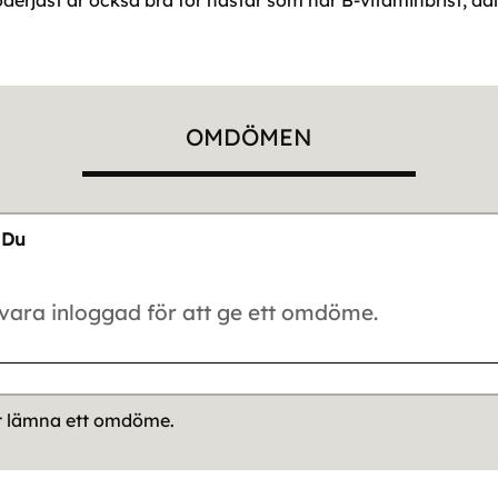
oderjäst är också bra för hästar som har B-vitaminbrist, då
OMDÖMEN
Du
tt lämna ett omdöme.