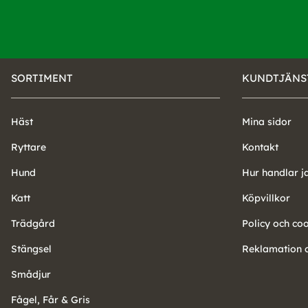
SORTIMENT
KUNDTJÄNS
Häst
Mina sidor
Ryttare
Kontakt
Hund
Hur handlar j
Katt
Köpvillkor
Trädgård
Policy och co
Stängsel
Reklamation o
Smådjur
Fågel, Får & Gris