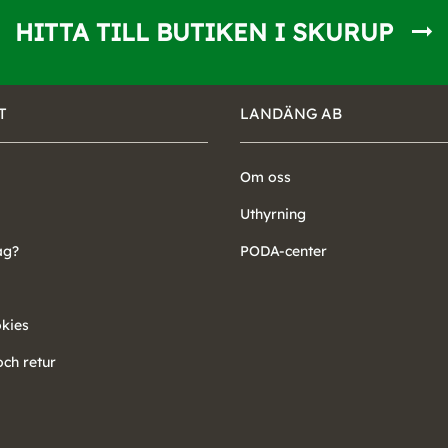
HITTA TILL BUTIKEN I SKURUP
T
LANDÄNG AB
Om oss
Uthyrning
ag?
PODA-center
okies
ch retur