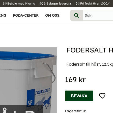
task_alt
task_alt
task_alt
Betala med Klarna
1-3 dagar leverans
Fri frakt över 1000:-*
ING
PODA-CENTER
OM OSS
FODERSALT H
Fodersalt till häst, 12,5k
169
kr
Lägg til
BEVAKA
Lagerstatus