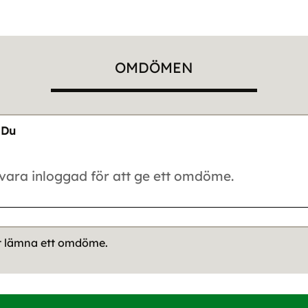
OMDÖMEN
Du
tt lämna ett omdöme.