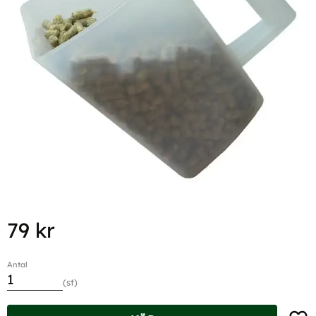
79
kr
Antal
st
Lägg t