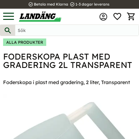
task_alt
task_alt
Betala med Klarna
1-3 dagar leverans
FAVOR
Meny
KUND
ALLA PRODUKTER
FODERSKOPA PLAST MED
GRADERING 2L TRANSPARENT
Foderskopa i plast med gradering, 2 liter, Transparent