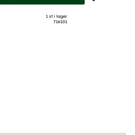
1 st i lager
716101