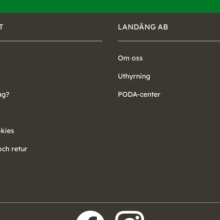
T
LANDÄNG AB
Om oss
Uthyrning
ag?
PODA-center
okies
ch retur