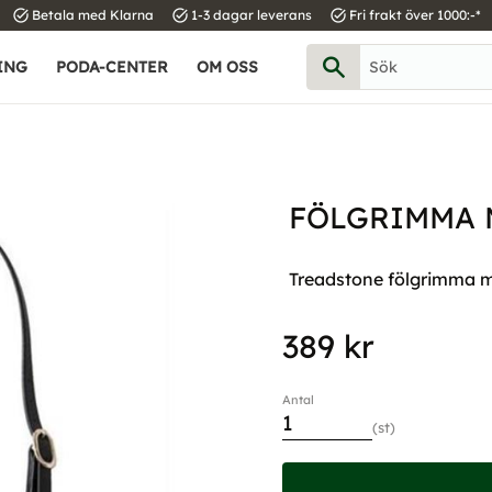
task_alt
task_alt
task_alt
Betala med Klarna
1-3 dagar leverans
Fri frakt över 1000:-*
ING
PODA-CENTER
OM OSS
FÖLGRIMMA 
Treadstone fölgrimma me
389
kr
Antal
st