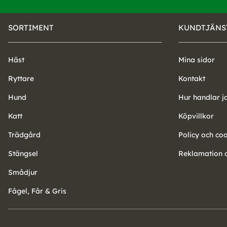
SORTIMENT
KUNDTJÄNS
Häst
Mina sidor
Ryttare
Kontakt
Hund
Hur handlar j
Katt
Köpvillkor
Trädgård
Policy och co
Stängsel
Reklamation o
Smådjur
Fågel, Får & Gris