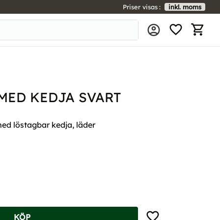
Priser visas
inkl. moms
FAVORIT
KUNDV
MED KEDJA SVART
d löstagbar kedja, läder
Lägg till i favoriter
KÖP