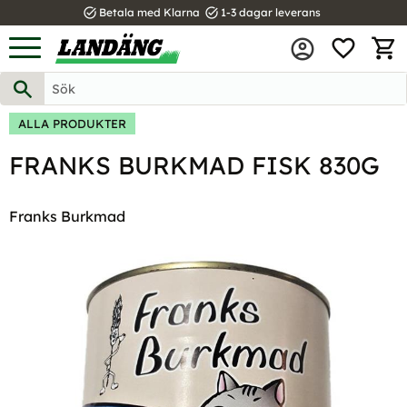
task_alt
task_alt
Betala med Klarna
1-3 dagar leverans
FAVOR
Meny
KUND
ALLA PRODUKTER
FRANKS BURKMAD FISK 830G
Franks Burkmad