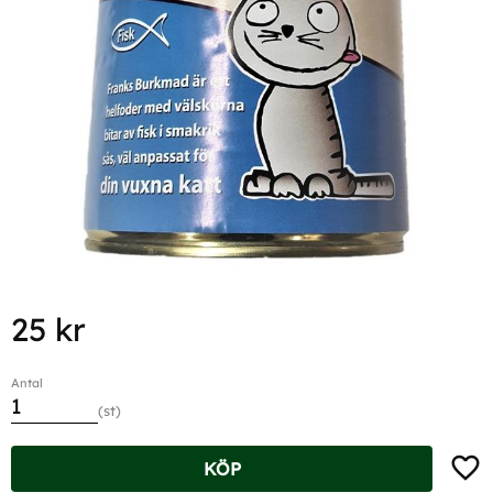
25
kr
Antal
st
Lägg t
KÖP