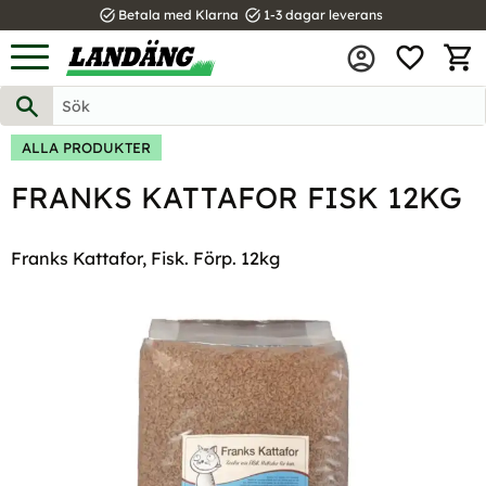
task_alt
task_alt
Betala med Klarna
1-3 dagar leverans
FAVOR
Meny
KUND
ALLA PRODUKTER
FRANKS KATTAFOR FISK 12KG
Franks Kattafor, Fisk. Förp. 12kg