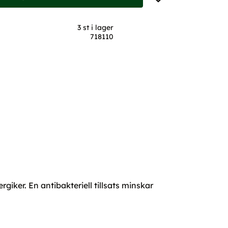
3 st i lager
718110
iker. En antibakteriell tillsats minskar