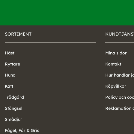
SORTIMENT
KUNDTJÄNS
Häst
Mina sidor
Ryttare
Kontakt
Hund
Hur handlar j
Katt
Köpvillkor
Trädgård
Policy och co
Stängsel
Reklamation o
Smådjur
Fågel, Får & Gris