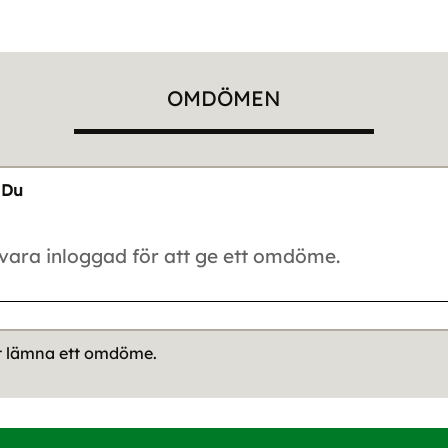
OMDÖMEN
Du
tt lämna ett omdöme.