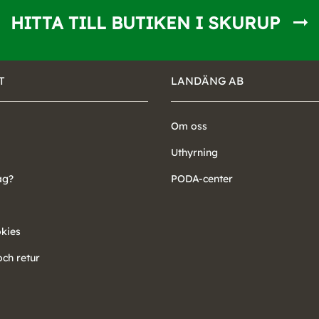
HITTA TILL BUTIKEN I SKURUP
T
LANDÄNG AB
Om oss
Uthyrning
ag?
PODA-center
okies
ch retur