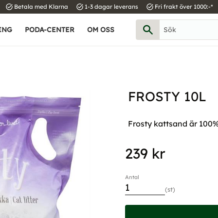
task_alt
task_alt
task_alt
Betala med Klarna
1-3 dagar leverans
Fri frakt över 1000:-*
ING
PODA-CENTER
OM OSS
FROSTY 10L
Frosty kattsand är 100
239
kr
Antal
st