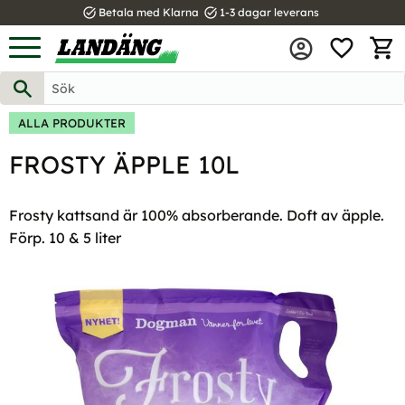
task_alt
task_alt
Betala med Klarna
1-3 dagar leverans
FAVOR
Meny
KUND
ALLA PRODUKTER
FROSTY ÄPPLE 10L
Frosty kattsand är 100% absorberande. Doft av äpple.
Förp. 10 & 5 liter