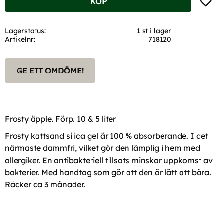
KÖP
Lagerstatus
1 st i lager
Artikelnr
718120
GE ETT OMDÖME!
Frosty äpple. Förp. 10 & 5 liter
Frosty kattsand silica gel är 100 % absorberande. I det
närmaste dammfri, vilket gör den lämplig i hem med
allergiker. En antibakteriell tillsats minskar uppkomst av
bakterier. Med handtag som gör att den är lätt att bära.
Räcker ca 3 månader.