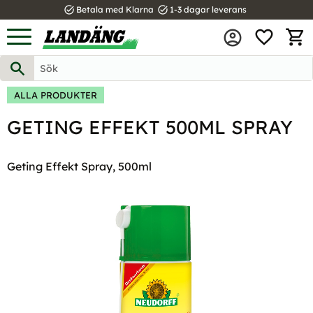
task_alt
task_alt
Betala med Klarna
1-3 dagar leverans
FAVOR
Meny
KUND
ALLA PRODUKTER
GETING EFFEKT 500ML SPRAY
Geting Effekt Spray, 500ml