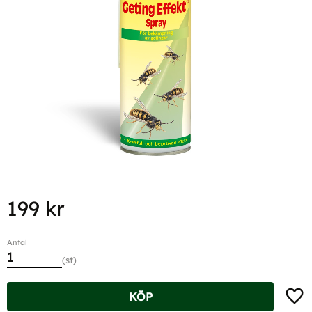
199
kr
Antal
st
Lägg t
KÖP