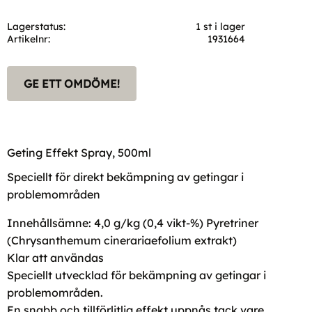
Lagerstatus
1 st i lager
Artikelnr
1931664
GE ETT OMDÖME!
Geting Effekt Spray, 500ml
Speciellt för direkt bekämpning av getingar i
problemområden
Innehållsämne: 4,0 g/kg (0,4 vikt-%) Pyretriner
(Chrysanthemum cinerariaefolium extrakt)
Klar att användas
Speciellt utvecklad för bekämpning av getingar i
problemområden.
En snabb och tillförlitlig effekt uppnås tack vare